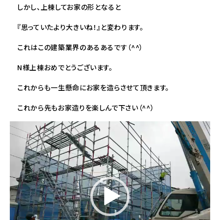
しかし、上棟してお家の形となると
『思っていたより大きいね！』と変わります。
これはこの建築業界のあるあるです（^^）
N様上棟おめでとうございます。
これからも一生懸命にお家を造らさせて頂きます。
これから先もお家造りを楽しんで下さい（^^）
動
画
プ
レ
ー
ヤ
ー