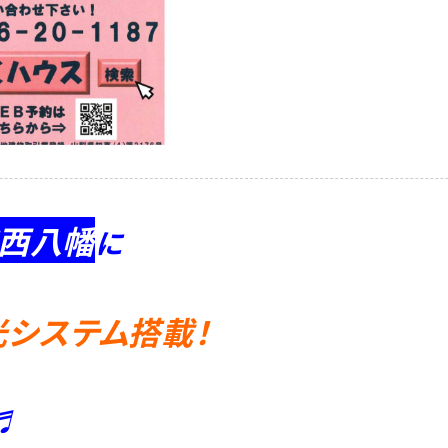
西八幡
に
光システム搭載！
♬