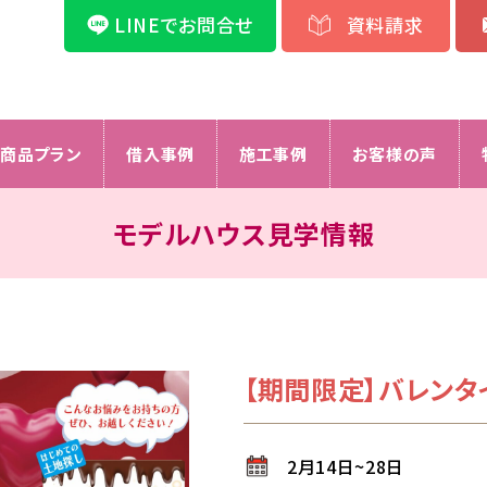
LINEでお問合せ
資料請求
商品プラン
借入事例
施工事例
お客様の声
モデルハウス見学情報
【期間限定】バレン
2月14日~28日