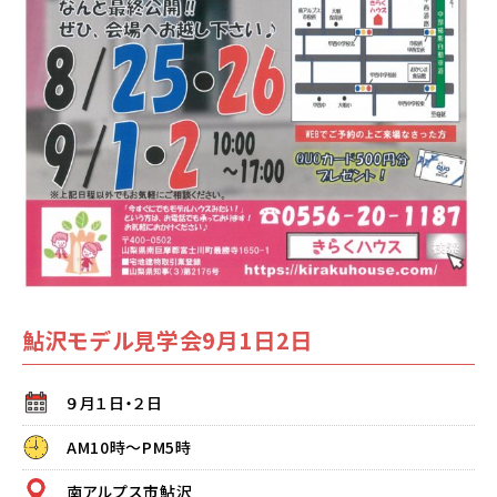
鮎沢モデル見学会9月1日2日
９月１日・２日
AM10時～PM5時
南アルプス市鮎沢