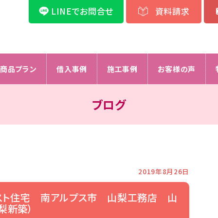
LINEでお問合せ
資料請求
商品プラン
借入事例
施工事例
お客様の声
ブログ
2019年8月26日
スト住宅 南アルプス市 山梨工務店 山
梨新築）