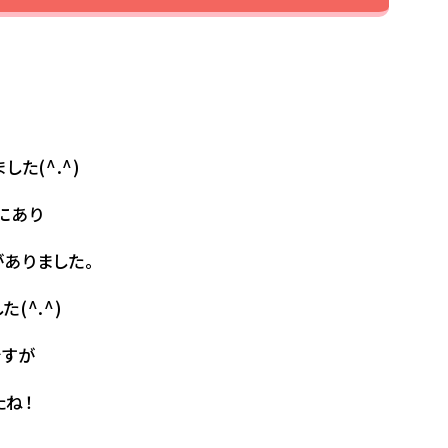
た(^.^)
にあり
ありました。
(^.^)
ですが
たね！