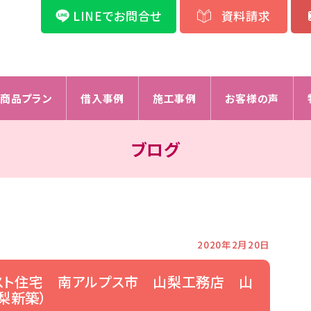
LINEでお問合せ
資料請求
商品プラン
借入事例
施工事例
お客様の声
ブログ
2020年2月20日
スト住宅 南アルプス市 山梨工務店 山
梨新築）