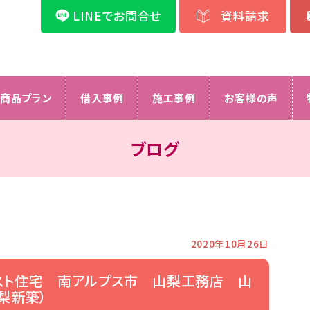
LINEでお問合せ
資料請求
商品プラン
借入事例
施工事例
お客様の声
ブログ
2020年10月26日
スト住宅 南アルプス市 山梨工務店 山
梨新築）