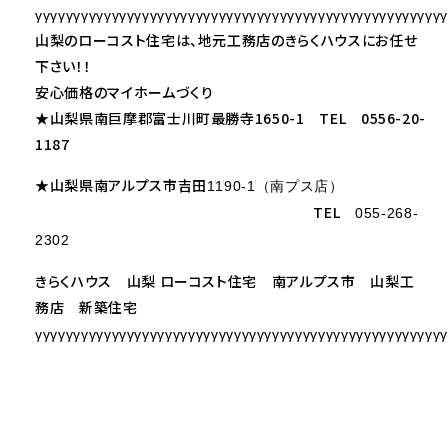
γγγγγγγγγγγγγγγγγγγγγγγγγγγγγγγγγγγγγγγγγγγγγγγγγγγγγ
山梨のローコスト住宅は、地元工務店のきらくハウスにお任せ
下さい！！
安心価格のマイホームづくり
★山梨県南巨摩郡富士川町最勝寺1650-1 TEL 0556-20-
1187
★山梨県南アルプス市吉田
1190-1（南プス店）
TEL
055-268-
2302
きらくハウス 山梨 ローコスト住宅 南アルプス市 山梨工
務店 新築住宅
γγγγγγγγγγγγγγγγγγγγγγγγγγγγγγγγγγγγγγγγγγγγγγγγγγγγγ