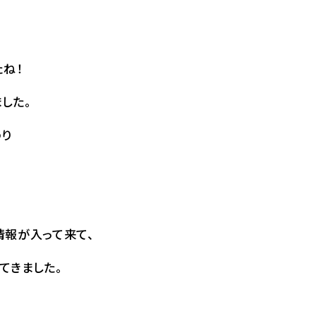
たね！
した。
わり
』
情報が入って来て、
てきました。