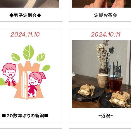
◆男子定例会◆
定期お茶会
2024.11.10
2024.10.11
■２０数年ぶりの新潟■
~近況~